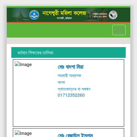
Toggle
Menu
বর্তমান শিক্ষকের তালিকা
মোঃ বাদশা মিয়া
সহকারী অধ্যাপক
বাংলা
স্নাতকোত্তর বা সমমান
01712352260
মোঃ রেজাউল ইসলাম