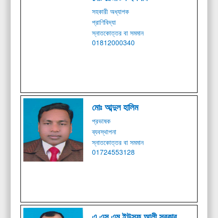
সহকারী অধ্যাপক
প্রাণিবিদ্যা
স্নাতকোত্তর বা সমমান
01812000340
মোঃ আব্দুল হালিম
প্রভাষক
ব্যবস্থাপনা
স্নাতকোত্তর বা সমমান
01724553128
এ এস এম ইউসুফ আলী সরকার