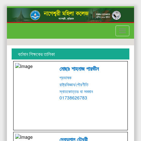
Toggle
Menu
বর্তমান শিক্ষকের তালিকা
মোছাঃ শাহনাজ পারভীন
প্রভাষক
রাষ্ট্রবিজ্ঞান/পৌরণীতি
স্নাতকোত্তর বা সমমান
01738626783
দেবদুলাল চৌধুরী